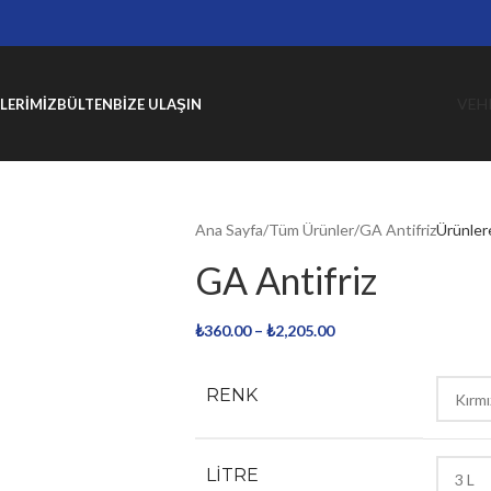
VEH
LERIMIZ
BÜLTEN
BIZE ULAŞIN
Ana Sayfa
Tüm Ürünler
GA Antifriz
Ürünler
GA Antifriz
₺
360.00
–
₺
2,205.00
RENK
LITRE