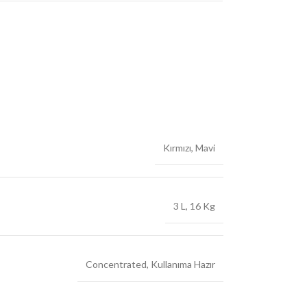
Kırmızı
,
Mavi
3 L
,
16 Kg
Concentrated
,
Kullanıma Hazır