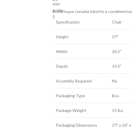
Scelerisque conubia lobortis a condimentum
Specification
Chair
Height
37"
Width
26.5"
Depth
19.5"
Assembly Required
No
Packaging Type
Box
Package Weight
55 lbs.
Packaging Dimensions
27" x 26" x