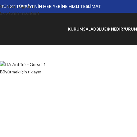
Skip to navigation
TÜRKİYENİN HER YERİNE HIZLI TESLİMAT
TÜRKÇE
Skip to main content
KURUMSAL
ADBLUE® NEDIR?
ÜRÜN
Büyütmek için tıklayın