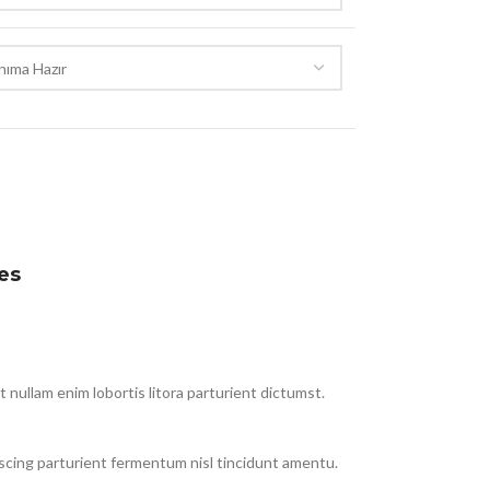
es
nullam enim lobortis litora parturient dictumst.
iscing parturient fermentum nisl tincidunt
amentu
.