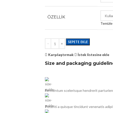
ÖZELLIK
Temizle
SEPETE EKLE
Karşılaştırmak
İstek listesine ekle
Size and packaging guidelin
Fermentum scelerisque hendrerit parturient 
Potenti a quisque tincidunt venenatis adip