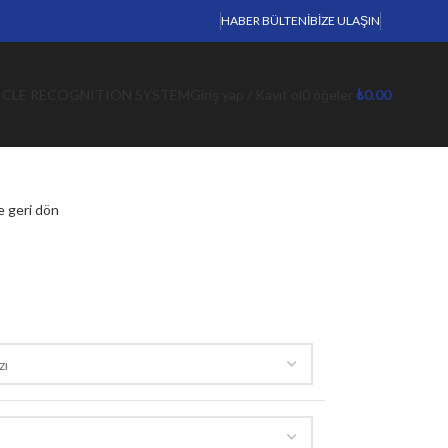
HABER BÜLTENI
BIZE ULAŞIN
ICLE RECOGNITION SYSTEM
Giriş yap / Kayıt ol
0
öğeler
₺
0.00
e geri dön