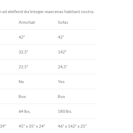
 ad eleifend dui integer maecenas habitant nostra.
Armchair
Sofas
42"
42"
32.5"
142"
22.5"
24.5"
No
Yes
Box
Box
64 lbs.
180 lbs.
 39"
45" x 35" x 24"
46" x 142" x 25"