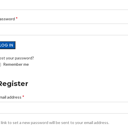
*
assword
LOG IN
ost your password?
Remember me
Register
*
mail address
 link to set a new password will be sent to your email address.