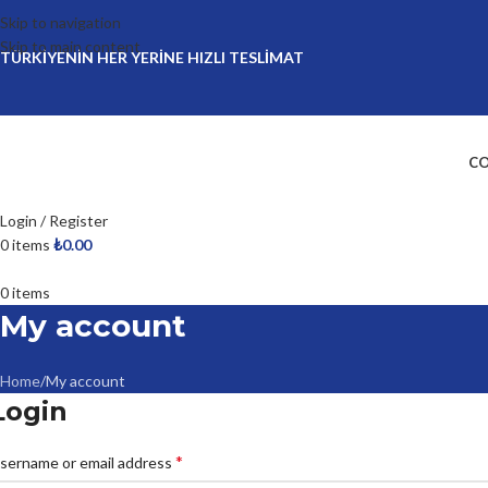
Skip to navigation
Skip to main content
TÜRKİYENİN HER YERİNE HIZLI TESLİMAT
CO
Login / Register
0
items
₺
0.00
0
items
My account
Home
My account
Login
*
sername or email address