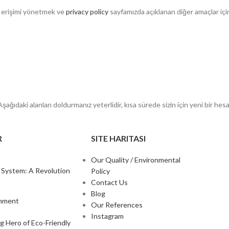
a erişimi yönetmek ve
privacy policy
sayfamızda açıklanan diğer amaçlar için 
ğıdaki alanları doldurmanız yeterlidir, kısa sürede sizin için yeni bir hes
R
SITE HARITASI
Our Quality / Environmental
n System: A Revolution
Policy
Contact Us
Blog
mment
Our References
Instagram
 Hero of Eco-Friendly