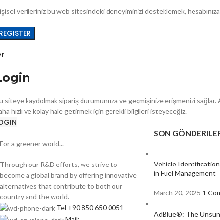
işisel verileriniz bu web sitesindeki deneyiminizi desteklemek, hesabınız
REGISTER
r
Login
u siteye kaydolmak sipariş durumunuza ve geçmişinize erişmenizi sağlar. Aşa
aha hızlı ve kolay hale getirmek için gerekli bilgileri isteyeceğiz.
OGIN
SON GÖNDERILE
For a greener world...
Vehicle Identificatio
Through our R&D efforts, we strive to
in Fuel Management
become a global brand by offering innovative
alternatives that contribute to both our
March 20, 2025
1 Co
country and the world.
Tel +90 850 650 0051
AdBlue®: The Unsung
Mail: