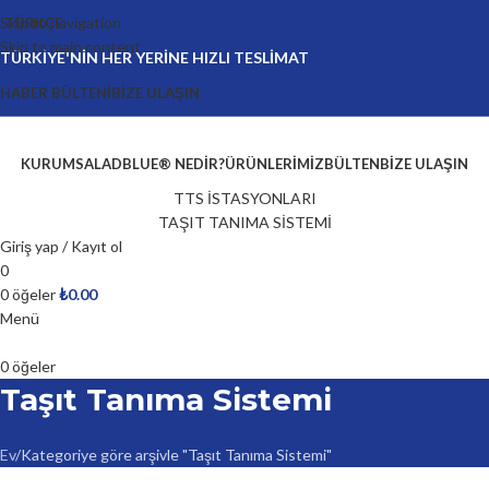
Skip to navigation
TÜRKÇE
Skip to main content
TÜRKİYE'NİN HER YERİNE HIZLI TESLİMAT
HABER BÜLTENI
BIZE ULAŞIN
KURUMSAL
ADBLUE® NEDIR?
ÜRÜNLERIMIZ
BÜLTEN
BIZE ULAŞIN
TTS İSTASYONLARI
TAŞIT TANIMA SİSTEMİ
Giriş yap / Kayıt ol
0
0
öğeler
₺
0.00
Menü
0
öğeler
Taşıt Tanıma Sistemi
Ev
Kategoriye göre arşivle "Taşıt Tanıma Sistemi"