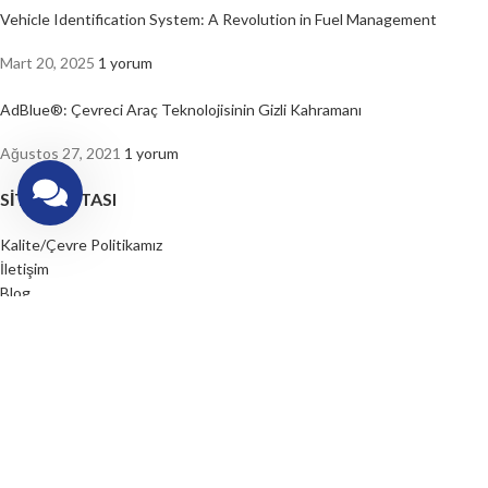
Vehicle Identification System: A Revolution in Fuel Management
Mart 20, 2025
1 yorum
AdBlue®: Çevreci Araç Teknolojisinin Gizli Kahramanı
Ağustos 27, 2021
1 yorum
SITE HARITASI
Kalite/Çevre Politikamız
İletişim
Blog
Referanslarımız
Instagram
Based on
Güven Anadolu AdBlue®
theme 2024
Güven Anadolu
.
Web sitemizdeki deneyiminizi iyileştirmek için çerezler kullanıyoruz. Bu